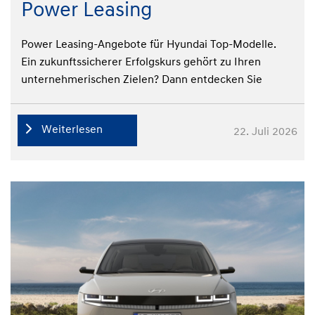
Power Leasing
Power Leasing-Angebote für Hyundai Top-Modelle.
Ein zukunftssicherer Erfolgskurs gehört zu Ihren
unternehmerischen Zielen? Dann entdecken Sie
unsere attraktiven Gewerbeleasing-Angebote und
machen Sie Ihre Fahrzeugflotte fit für die Zukunft. Mit
Weiterlesen
22. Juli 2026
unseren Leasing-Angeboten für Firmenwagen
profitieren Sie von günstigem Verbrauch und einer
niedrigeren Besteuerung – und das bei kurzfristigen
Lieferzeiten und individueller Betreuung durch
geschulte Spezialisten.