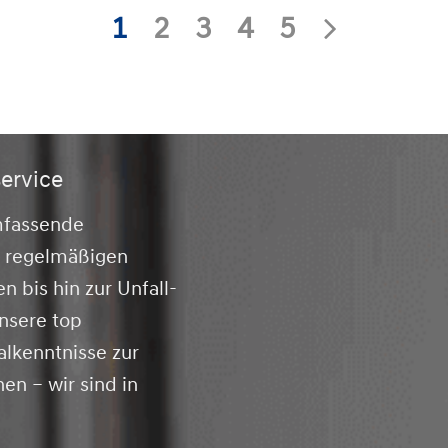
1
2
3
4
5
service
mfassende
n regelmäßigen
bis hin zur Unfall-
nsere top
alkenntnisse zur
en – wir sind in