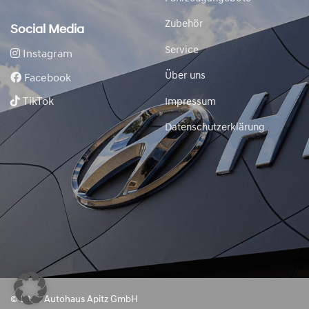
Zubehör
Social Media
Service
Instagram
Über uns
Facebook
TikTok
Impressum
Datenschutzerklärung
© 2026 Autohaus Apitz GmbH