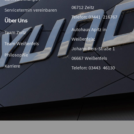
06712 Zeitz
Servicetermin vereinbaren
Telefon: 03441 216767
Über Uns
Autohaus Apitz in
Team Zeitz
Weißenfels:
Team Weißenfels
Johann-Reis-Straße 1
Philosophie
06667 Weißenfels
Karriere
Telefon: 03443 46130