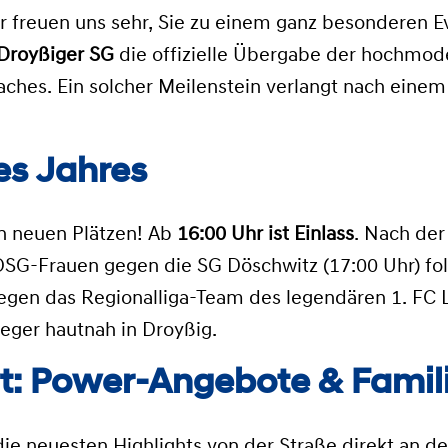
ir freuen uns sehr, Sie zu einem ganz besonderen 
Droyßiger SG
die offizielle Übergabe der hochmod
aches
. Ein solcher Meilenstein verlangt nach ei
es Jahres
en neuen Plätzen
!
Ab
16:00 Uhr ist Einlass
.
Nach der 
DSG-Frauen gegen die SG Döschwitz (17:00 Uhr)
fo
gegen das Regionalliga-Team des legendären 1.
FC 
eger hautnah in Droyßig
.
rt: Power-Angebote & Fami
die neuesten Highlights von der Straße direkt an d