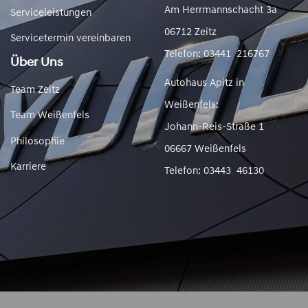
Am Herrmannschacht 3a
Serviceleistungen
06712 Zeitz
Servicetermin vereinbaren
Telefon: 03441 216767
Über Uns
Autohaus Apitz in
Team Zeitz
Weißenfels:
Team Weißenfels
Johann-Reis-Straße 1
Philosophie
06667 Weißenfels
Karriere
Telefon: 03443 46130