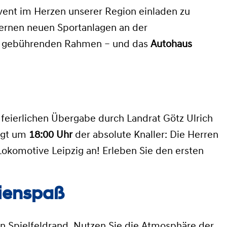
Event im Herzen unserer Region einladen zu
ernen neuen Sportanlagen an der
nem gebührenden Rahmen – und das
Autohaus
feierlichen Übergabe durch Landrat Götz Ulrich
lgt um
18:00 Uhr
der absolute Knaller: Die Herren
Lokomotive Leipzig an
!
Erleben Sie den ersten
lienspaß
en Spielfeldrand. Nutzen Sie die Atmosphäre der