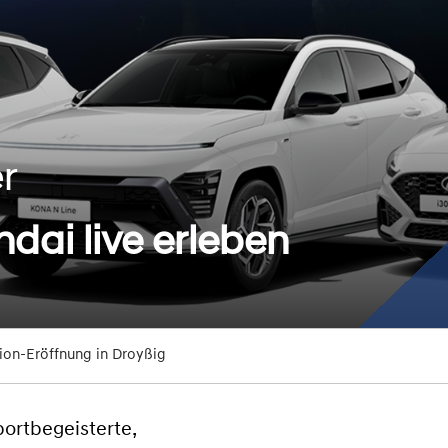
r
ndai live erleben
ion-Eröffnung in Droyßig
ortbegeisterte,