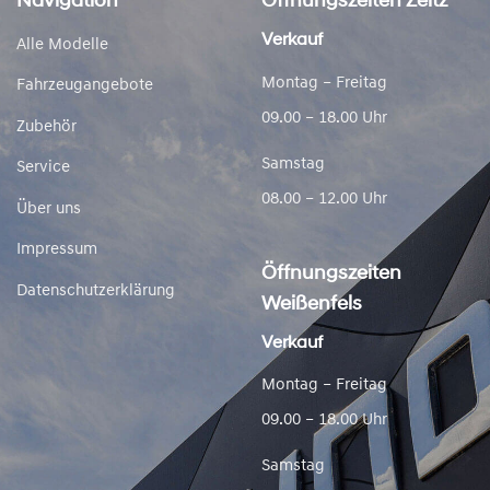
Navigation
Öffnungszeiten Zeitz
Verkauf
Alle Modelle
Montag – Freitag
Fahrzeugangebote
09.00 – 18.00 Uhr
Zubehör
Samstag
Service
08.00 – 12.00 Uhr
Über uns
Impressum
Öffnungszeiten
Datenschutzerklärung
Weißenfels
Verkauf
Montag – Freitag
09.00 – 18.00 Uhr
Samstag