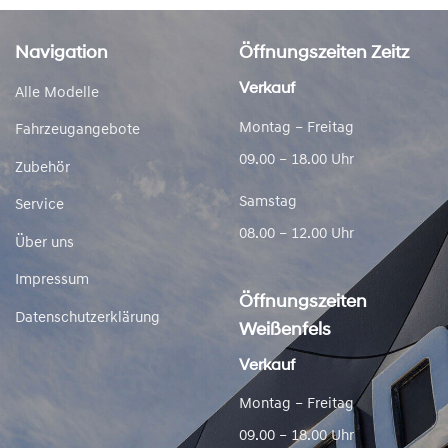
Navigation
Öffnungszeiten Zeitz
Verkauf
Alle Modelle
Montag – Freitag
Fahrzeugangebote
09.00 – 18.00 Uhr
Zubehör
Samstag
Service
08.00 – 12.00 Uhr
Über uns
Impressum
Öffnungszeiten
Datenschutzerklärung
Weißenfels
Verkauf
Montag – Freitag
09.00 – 18.00 Uhr