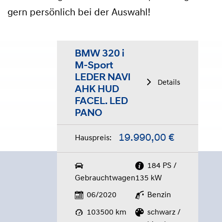
gern persönlich bei der Auswahl!
BMW 320 i
M-Sport
LEDER NAVI
Details
AHK HUD
FACEL. LED
PANO
19.990,00 €
Hauspreis:
184 PS /
Gebrauchtwagen
135 kW
06/2020
Benzin
103500 km
schwarz /