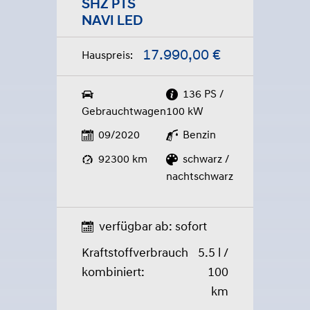
SHZ PTS
NAVI LED
17.990,00 €
Hauspreis:
136 PS /
Gebrauchtwagen
100 kW
09/2020
Benzin
92300 km
schwarz /
nachtschwarz
verfügbar ab: sofort
Kraftstoffverbrauch
5.5 l /
kombiniert:
100
km