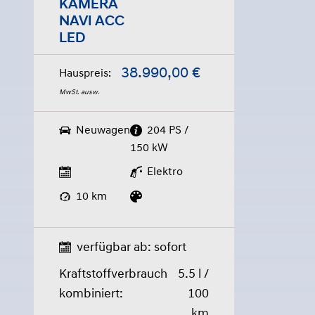
KAMERA
NAVI ACC
LED
38.990,00 €
Hauspreis:
MwSt. ausw.
Neuwagen
204 PS /
150 kW
Elektro
10 km
verfügbar ab: sofort
Kraftstoffverbrauch
5.5 l /
kombiniert:
100
km