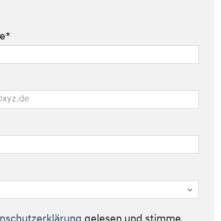
me*
nschutzerklärung
gelesen und stimme