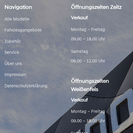
Navigation
Öffnungszeiten Zeitz
Verkauf
Alle Modelle
Montag – Freitag
Fahrzeugangebote
09.00 – 18.00 Uhr
Zubehör
Samstag
Service
08.00 – 12.00 Uhr
Über uns
Impressum
Öffnungszeiten
Datenschutzerklärung
Weißenfels
Verkauf
Montag – Freitag
09.00 – 18.00 Uhr