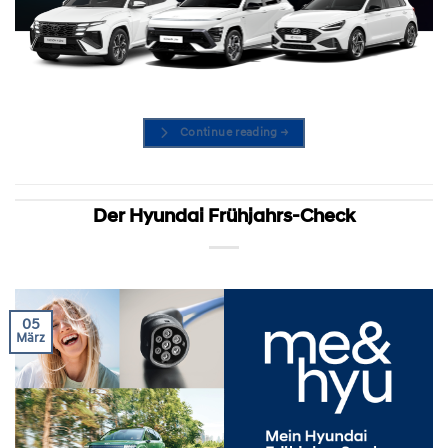
Continue reading
→
Der Hyundai Frühjahrs-Check
05
März