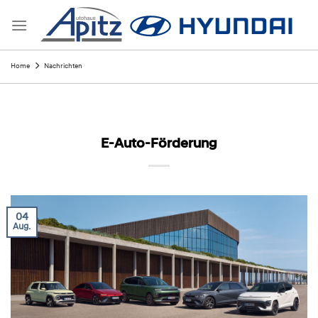
Skip
to
content
Home
Nachrichten
E-Auto-Förderung
04
Aug.