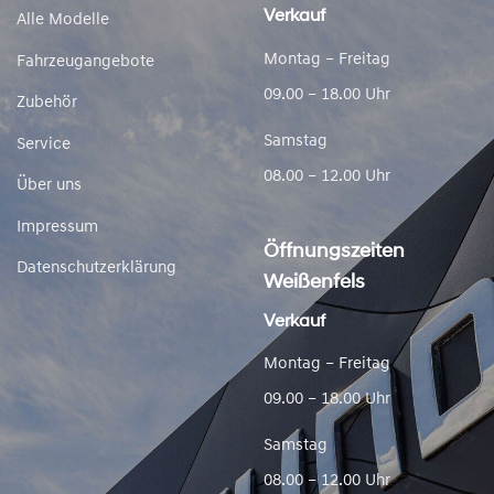
Verkauf
Alle Modelle
Montag – Freitag
Fahrzeugangebote
09.00 – 18.00 Uhr
Zubehör
Samstag
Service
08.00 – 12.00 Uhr
Über uns
Impressum
Öffnungszeiten
Datenschutzerklärung
Weißenfels
Verkauf
Montag – Freitag
09.00 – 18.00 Uhr
Samstag
08.00 – 12.00 Uhr